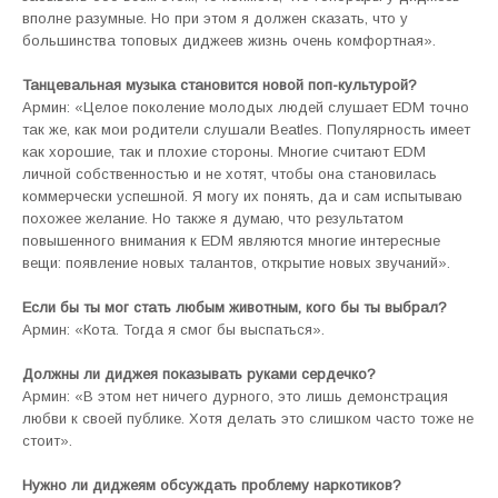
вполне разумные. Но при этом я должен сказать, что у
большинства топовых диджеев жизнь очень комфортная».
Танцевальная музыка становится новой поп-культурой?
Армин: «Целое поколение молодых людей слушает EDM точно
так же, как мои родители слушали Beatles. Популярность имеет
как хорошие, так и плохие стороны. Многие считают EDM
личной собственностью и не хотят, чтобы она становилась
коммерчески успешной. Я могу их понять, да и сам испытываю
похожее желание. Но также я думаю, что результатом
повышенного внимания к EDM являются многие интересные
вещи: появление новых талантов, открытие новых звучаний».
Если бы ты мог стать любым животным, кого бы ты выбрал?
Армин: «Кота. Тогда я смог бы выспаться».
Должны ли диджея показывать руками сердечко?
Армин: «В этом нет ничего дурного, это лишь демонстрация
любви к своей публике. Хотя делать это слишком часто тоже не
стоит».
Нужно ли диджеям обсуждать проблему наркотиков?