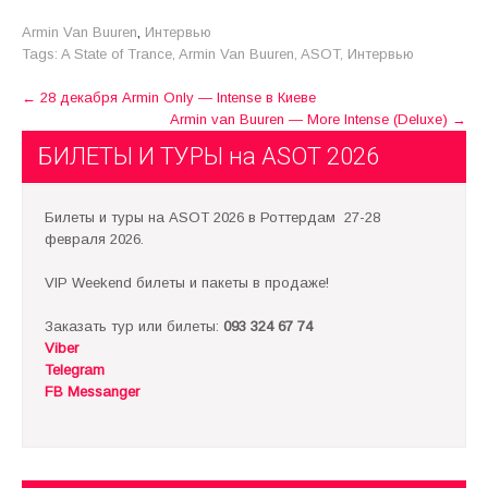
Armin Van Buuren
,
Интервью
Tags:
A State of Trance
,
Armin Van Buuren
,
ASOT
,
Интервью
Post
←
28 декабря Armin Only — Intense в Киеве
Armin van Buuren — More Intense (Deluxe)
→
navigation
БИЛЕТЫ И ТУРЫ на ASOT 2026
Билеты и туры на ASOT 2026 в Роттердам 27-28
февраля 2026.
VIP Weekend билеты и пакеты в продаже!
Заказать тур или билеты:
093 324 67 74
Viber
Telegram
FB Messanger