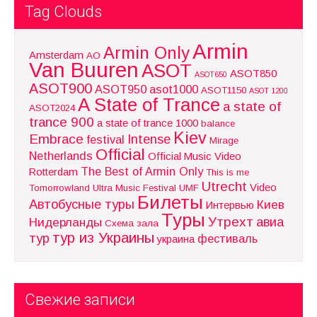
Tag Clouds
Armin
Armin Only
Amsterdam
AO
Van Buuren
ASOT
ASOT850
ASOT650
ASOT900
ASOT950
asot1000
ASOT1150
ASOT 1200
A State of Trance
a state of
ASOT2024
trance 900
a state of trance 1000
balance
Kiev
Embrace
Intense
festival
Mirage
Official
Netherlands
Official Music Video
The Best of Armin Only
Rotterdam
This is me
Utrecht
Video
Tomorrowland
Ultra Music Festival
UMF
Билеты
Автобусные туры
Киев
Интервью
Туры
Утрехт
авиа
Нидерланды
Схема зала
тур из Украины
тур
фестиваль
украина
Свежие записи