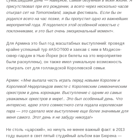
сумасшедший день — наверное, самый безумный в моей жизни. Я
присутствовал при его рождении, а всего через несколько часов
отыграл сет на Tomorrowland, закрыв фестиваль. Если бы он
родился всего на час позже, я бы пропустил одно из важнейших
мероприятий года. Я поделился этой особенной новостью с
поклонниками, и это был очень эмоциональный момент
«.
Для Армина это был год масштабных выступлений: проведя
крайне успешный тур #ASOT600 и заехав с ним в Мэдисон-
сквер-гарден в Нью-Йорке (все билеты на это мероприятие
были раскуплены), он также имел уникальную возможность
отыграть сет для голландской Королевской семьи.
Армин: «
Мне выпала честь играть перед новыми Королем и
Королевой Нидерландов вместе с Королевским симвоническим
оркестром в день коронации. Выступление с одним из самых
уважаемых оркестров в мире!.. Это был особенный день. Что
интересно, идею этого совместного сета подала королевская
пара — это сделало мое выступление еще более значимым для
меня самого. Этот день я не забуду никогда!
»
Не столь «царский», но ничуть не менее важный факт: в 2013
году вышел в свет пятый студийный альбом ван Бюрена —