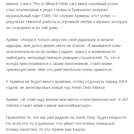
Intense. Сингл This Is What It Feels Like имел огромный успех,
стал платиновым в ряде страны и буквально взорвал
музыкальный чарт США. По словам Армина, этот успех —
результат тяжелой работы и огромной любви к музыке, которую
он сохраняет и по сей день.
Армин: «
Когда я только запустил свое радиошоу в начале
карьеры, мне долго время никто не платил. Я занимался этим
исключительно из-за любви к радио, трансу и возможности
наблюдать непосредственную реакцию слушателей. То, что я
всегда прислушивался к своим поклонником, стало моим
преимуществом. Мне это действительно очень нравится
«.
У Армина не будет много времени, чтобы отдохнуть перед 2014
годом: он анонсировал новый тур Armin Only Intense.
Армин: «
В этом году многие мои мечты стали реальностью. А AO
Intense станет моим самым масштабным шоу
«.
Превзойти то, что мы уже видели на Armin Only, будет непросто.
Но если кто-то и доказал, что умеет постоянно повышать
планку качества, то это Армин ван Бюрен.