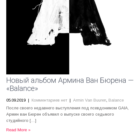
Новый альбом Армина Ван Бюрена —
«Balance»
05.09.2019
|
Комментариев нет
|
Armin Van Buuren
,
Balance
После своего недавнего выступления под псевдонимом GAIA,
Армин ван Бюрен объявил о выпуске своего седьмого
студийного […]
Read More »