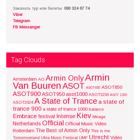
Заказать тур или билеты:
093 324 67 74
Viber
Telegram
FB Messanger
Tag Clouds
Armin
Armin Only
Amsterdam
AO
Van Buuren
ASOT
ASOT850
ASOT650
ASOT900
ASOT950
asot1000
ASOT1150
ASOT 1200
A State of Trance
a state of
ASOT2024
trance 900
a state of trance 1000
balance
Kiev
Embrace
Intense
festival
Mirage
Official
Netherlands
Official Music Video
The Best of Armin Only
Rotterdam
This is me
Utrecht
Video
Tomorrowland
Ultra Music Festival
UMF