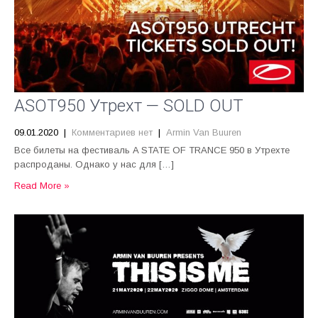
ASOT950 Утрехт — SOLD OUT
09.01.2020
|
Комментариев нет
|
Armin Van Buuren
Все билеты на фестиваль A STATE OF TRANCE 950 в Утрехте
распроданы. Однако у нас для […]
Read More »