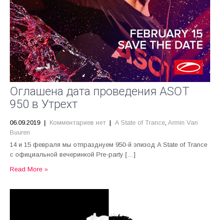
Оглашена дата проведения ASOT
950 в Утрехт
06.09.2019
|
Комментариев нет
|
A State of Trance
,
Armin Van
Buuren
14 и 15 февраля мы отпразднуем 950-й эпизод A State of Trance
с официальной вечеринкой Pre-party […]
Read More »