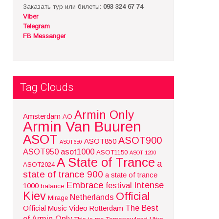
Заказать тур или билеты:
093 324 67 74
Viber
Telegram
FB Messanger
Tag Clouds
Armin Only
Amsterdam
AO
Armin Van Buuren
ASOT
ASOT900
ASOT850
ASOT650
ASOT950
asot1000
ASOT1150
ASOT 1200
A State of Trance
a
ASOT2024
state of trance 900
a state of trance
Embrace
Intense
festival
1000
balance
Kiev
Official
Netherlands
Mirage
The Best
Official Music Video
Rotterdam
of Armin Only