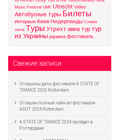
This is me
Tomorrowland
Ultra
Utrecht
Video
Music Festival
UMF
Билеты
Автобусные туры
Киев
Нидерланды
Интервью
Схема
Туры
тур
Утрехт
авиа тур
зала
из Украины
фестиваль
украина
Свежие записи
Оглашены даты фестиваля A STATE OF
TRANCE 2025 Rotterdam
Оглашен полный лайн-ап фестиваля
ASOT 2024 Rotterdam
A STATE OF TRANCE 2024 пройдет в
Роттердаме