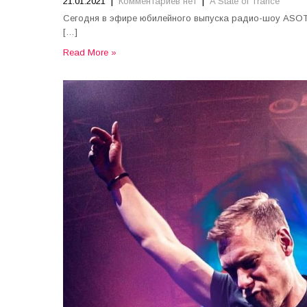
21.01.2021
|
Комментариев нет
|
A State of Trance
Сегодня в эфире юбилейного выпуска радио-шоу ASOT 
[…]
Read More »