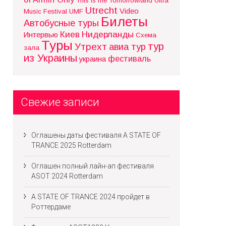
This is me
Tomorrowland
Ultra
Utrecht
Video
Music Festival
UMF
Билеты
Автобусные туры
Киев
Нидерланды
Интервью
Схема
Туры
тур
Утрехт
авиа тур
зала
из Украины
фестиваль
украина
Свежие записи
Оглашены даты фестиваля A STATE OF
TRANCE 2025 Rotterdam
Оглашен полный лайн-ап фестиваля
ASOT 2024 Rotterdam
A STATE OF TRANCE 2024 пройдет в
Роттердаме