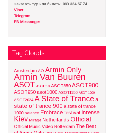
Заказать тур или билеты:
093 324 67 74
Viber
Telegram
FB Messanger
Tag Clouds
Armin Only
Amsterdam
AO
Armin Van Buuren
ASOT
ASOT900
ASOT850
ASOT650
ASOT950
asot1000
ASOT1150
ASOT 1200
A State of Trance
a
ASOT2024
state of trance 900
a state of trance
Embrace
Intense
festival
1000
balance
Kiev
Official
Netherlands
Mirage
The Best
Official Music Video
Rotterdam
of Armin Only