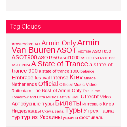
Tag Clouds
Armin
Armin Only
Amsterdam
AO
Van Buuren
ASOT
ASOT850
ASOT650
ASOT900
ASOT950
asot1000
ASOT1150
ASOT 1200
A State of Trance
a state of
ASOT2024
trance 900
a state of trance 1000
balance
Kiev
Embrace
Intense
festival
Mirage
Official
Netherlands
Official Music Video
The Best of Armin Only
Rotterdam
This is me
Utrecht
Video
Tomorrowland
Ultra Music Festival
UMF
Билеты
Автобусные туры
Киев
Интервью
Туры
Утрехт
авиа
Нидерланды
Схема зала
тур из Украины
тур
фестиваль
украина