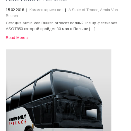
15.02.2018
|
Комментариев нет
|
A State of Trance
,
Armin Van
Buuren
Сегодня Armin Van Buuren огласит полный line up фестиваля
ASOT850 который пройдет 30 мая в Польше […]
Read More »