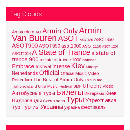
Tag Clouds
Armin
Armin Only
Amsterdam
AO
Van Buuren
ASOT
ASOT850
ASOT650
ASOT900
ASOT950
asot1000
ASOT1150
ASOT 1200
A State of Trance
a state of
ASOT2024
trance 900
a state of trance 1000
balance
Kiev
Embrace
Intense
festival
Mirage
Official
Netherlands
Official Music Video
The Best of Armin Only
Rotterdam
This is me
Utrecht
Video
Tomorrowland
Ultra Music Festival
UMF
Билеты
Автобусные туры
Киев
Интервью
Туры
Утрехт
авиа
Нидерланды
Схема зала
тур из Украины
тур
фестиваль
украина