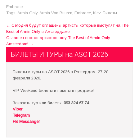
Embrace
Tags:
Armin Only
,
Armin Van Buuren
,
Embrace
,
Kiev
,
Билеты
Post
←
Сегодня будут оглашены артисты которые выступят на The
Best of Armin Only в Амстердаме
navigation
Оглашен состав артистов шоу The Best of Armin Only
Amsterdam!
→
БИЛЕТЫ И ТУРЫ на ASOT 2026
Билеты и туры на ASOT 2026 в Роттердам 27-28
февраля 2026.
VIP Weekend билеты и пакеты в продаже!
Заказать тур или билеты:
093 324 67 74
Viber
Telegram
FB Messanger